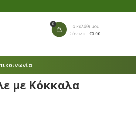
0
Το καλάθι μου
Σύνολο:
€
0.00
πικοινωνία
λε με Κόκκαλα