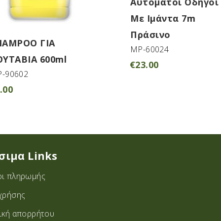
Αυτόματοι Οδηγοί
Με Ιμάντα 7m
Πράσινο
HAMPOO ΓΙΑ
MP-60024
ΟΥΤΑΒΙΑ 600ml
€
23.00
-90602
.00
σιμα Links
ι πληρωμής
χρήσης
ική απορρήτου