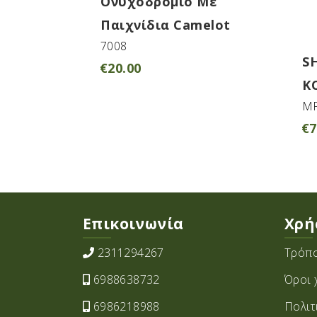
Ονυχοδρόμιο Με
Παιχνίδια Camelot
7008
S
€
20.00
Κ
MP
€
7
Επικοινωνία
Χρή
2311294267
Τρόπο
6988638732
Όροι 
6986218988
Πολιτ