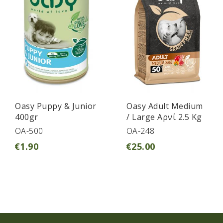
Oasy Puppy & Junior
Oasy Adult Medium
400gr
/ Large Αρνί 2.5 Kg
OA-500
OA-248
€
1.90
€
25.00