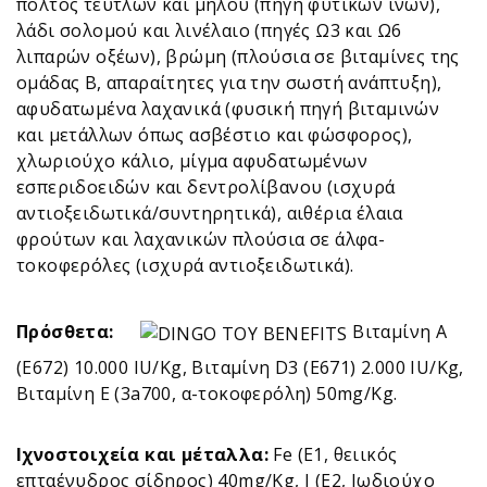
πολτός τεύτλων και μήλου (πηγή φυτικών ινών),
λάδι σολομού και λινέλαιο (πηγές Ω3 και Ω6
λιπαρών οξέων), βρώμη (πλούσια σε βιταμίνες της
ομάδας Β, απαραίτητες για την σωστή ανάπτυξη),
αφυδατωμένα λαχανικά (φυσική πηγή βιταμινών
και μετάλλων όπως ασβέστιο και φώσφορος),
χλωριούχο κάλιο, μίγμα αφυδατωμένων
εσπεριδοειδών και δεντρολίβανου (ισχυρά
αντιοξειδωτικά/συντηρητικά), αιθέρια έλαια
φρούτων και λαχανικών πλούσια σε άλφα-
τοκοφερόλες (ισχυρά αντιοξειδωτικά).
Πρόσθετα:
Βιταμίνη Α
(E672) 10.000 ΙU/Kg, Βιταμίνη D3 (E671) 2.000 IU/Kg,
Bιταμίνη Ε (3a700, α-τοκοφερόλη) 50mg/Kg.
Ιχνοστοιχεία και μέταλλα:
Fe (E1, θειικός
επταένυδρος σίδηρος) 40mg/Kg, I (E2, Ιωδιούχο