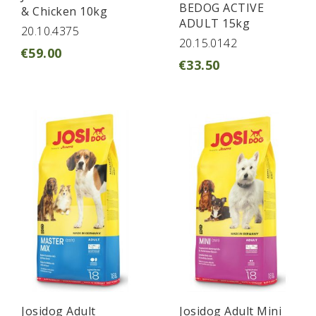
BEDOG ACTIVE
& Chicken 10kg
ADULT 15kg
20.10.4375
20.15.0142
€
59.00
€
33.50
Josidog Adult
Josidog Adult Mini