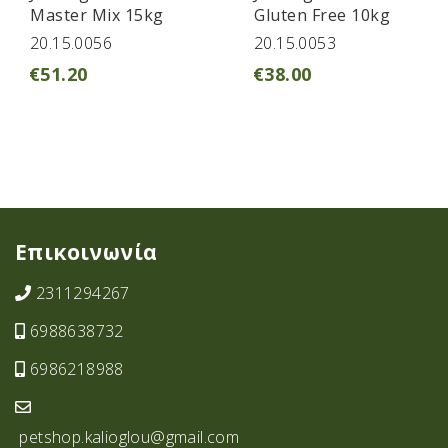
Master Mix 15kg
Gluten Free 10kg
20.15.0056
20.15.0053
€
51.20
€
38.00
Επικοινωνία
2311294267
6988638732
6986218988
petshop.kalioglou@gmail.com