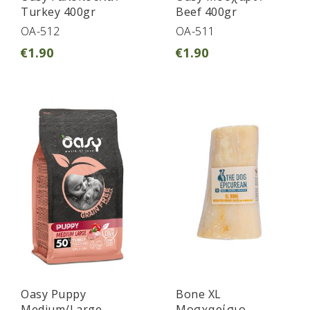
Turkey 400gr
Beef 400gr
OA-512
OA-511
€
1.90
€
1.90
Oasy Puppy
Bone XL
Medium/Large
Μοσχαρίσιο