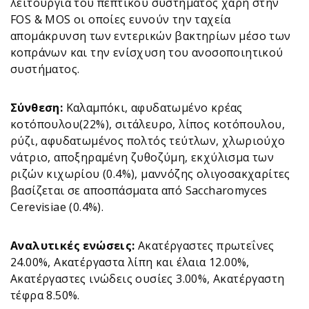
λειτουργία του πεπτικού συστήματος χάρη στην
FOS & MOS οι οποίες ευνούν την ταχεία
απομάκρυνση των εντερικών βακτηρίων μέσο των
κοπράνων και την ενίσχυση του ανοσοποιητικού
συστήματος.
Σύνθεση:
Καλαμπόκι, αφυδατωμένο κρέας
κοτόπουλου(22%), σιτάλευρο, λίπος κοτόπουλου,
ρύζι, αφυδατωμένος πολτός τεύτλων, χλωριούχο
νάτριο, αποξηραμένη ζυθοζύμη, εκχύλισμα των
ριζών κιχωρίου (0.4%), μαννόζης ολιγοσακχαρίτες
βασίζεται σε αποσπάσματα από Saccharomyces
Cerevisiae (0.4%).
Αναλυτικές ενώσεις:
Aκατέργαστες πρωτεΐνες
24.00%, Ακατέργαστα λίπη και έλαια 12.00%,
Ακατέργαστες ινώδεις ουσίες 3.00%, Ακατέργαστη
τέφρα 8.50%.