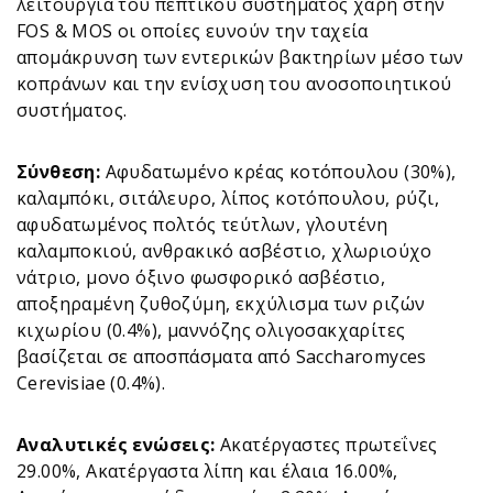
λειτουργία του πεπτικού συστήματος χάρη στην
FOS & MOS οι οποίες ευνούν την ταχεία
απομάκρυνση των εντερικών βακτηρίων μέσο των
κοπράνων και την ενίσχυση του ανοσοποιητικού
συστήματος.
Σύνθεση:
Αφυδατωμένο κρέας κοτόπουλου (30%),
καλαμπόκι, σιτάλευρο, λίπος κοτόπουλου, ρύζι,
αφυδατωμένος πολτός τεύτλων, γλουτένη
καλαμποκιού, ανθρακικό ασβέστιο, χλωριούχο
νάτριο, μονο όξινο φωσφορικό ασβέστιο,
αποξηραμένη ζυθοζύμη, εκχύλισμα των ριζών
κιχωρίου (0.4%), μαννόζης ολιγοσακχαρίτες
βασίζεται σε αποσπάσματα από Saccharomyces
Cerevisiae (0.4%).
Αναλυτικές ενώσεις:
Ακατέργαστες πρωτεΐνες
29.00%, Aκατέργαστα λίπη και έλαια 16.00%,