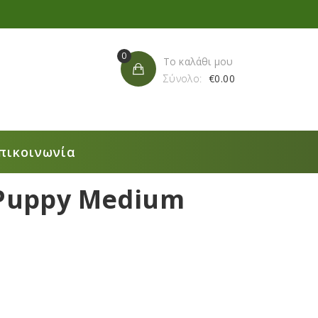
0
Το καλάθι μου
Σύνολο:
€
0.00
πικοινωνία
 Puppy Medium