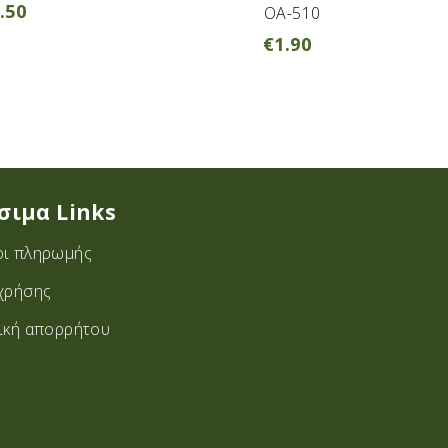
.50
OA-510
€
1.90
σιμα Links
ι πληρωμής
χρήσης
ική απορρήτου