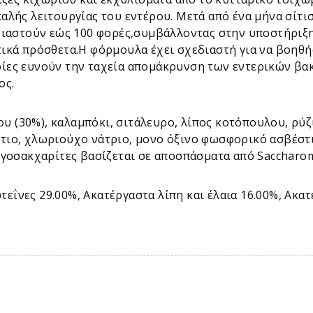
καλής λειτουργίας του εντέρου. Μετά από ένα μήνα σίτ
στιαστούν εώς 100 φορές,συμβάλλοντας στην υποστήριξ
ικά πρόσθετα.Η φόρμουλα έχει σχεδιαστή για να βοηθή
ίες ευνούν την ταχεία απομάκρυνση των εντερικών βα
ος.
 (30%), καλαμπόκι, σιτάλευρο, λίπος κοτόπουλου, ρύζ
τιο, χλωριούχο νάτριο, μονο όξινο φωσφορικό ασβέστ
γοσακχαρίτες βασίζεται σε αποσπάσματα από Saccharomy
εΐνες 29.00%, Aκατέργαστα λίπη και έλαια 16.00%, Aκατ