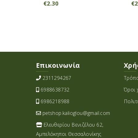
€
2.30
€
2
Επικοινωνία
Χρή
2311294267
Τρόπο
6988638732
Όροι 
6986218988
Πολιτ
petshop.kalioglou@gmail.com
Ελευθερίου Βενιζέλου 62,
Αμπελόκηποι Θεσσαλονίκης