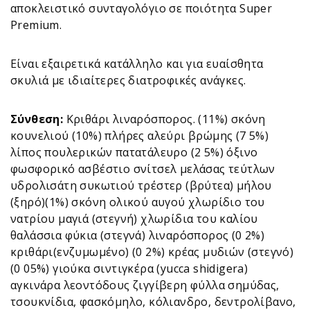
αποκλειστικό συνταγολόγιο σε ποιότητα Super
Premium.
Είναι εξαιρετικά κατάλληλο και για ευαίσθητα
σκυλιά με ιδιαίτερες διατροφικές ανάγκες.
Σύνθεση:
Κριθάρι λιναρόσπορος. (11%) σκόνη
κουνελιού (10%) πλήρες αλεύρι βρώμης (7 5%)
λίπος πουλερικών πατατάλευρο (2 5%) όξινο
φωσφορικό ασβέστιο σνίτσελ μελάσας τεύτλων
υδρολισάτη συκωτιού τρέστερ (βρύτεα) μήλου
(ξηρό)(1%) σκόνη ολικού αυγού χλωρίδιο του
νατρίου μαγιά (στεγνή) χλωρίδια του καλίου
θαλάσσια φύκια (στεγνά) λιναρόσπορος (0 2%)
κριθάρι(ενζυμωμένο) (0 2%) κρέας μυδιών (στεγνό)
(0 05%) γιούκα σιντιγκέρα (yucca shidigera)
αγκινάρα λεοντόδους ζιγγίβερη φύλλα σημύδας,
τσουκνίδια, φασκόμηλο, κόλιανδρο, δεντρολίβανο,