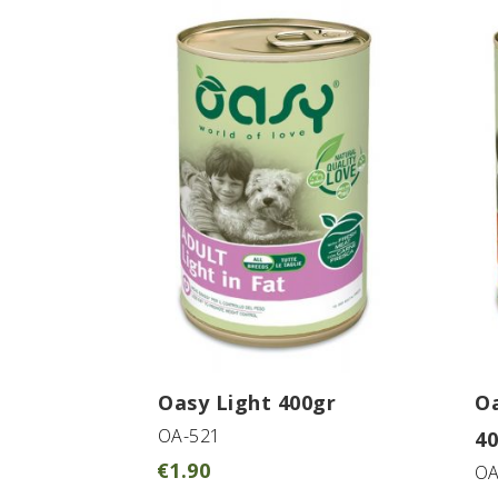
Oasy Light 400gr
O
OA-521
40
€
1.90
OA