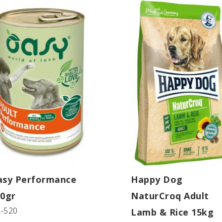
asy Performance
Happy Dog
0gr
NaturCroq Adult
-520
Lamb & Rice 15kg