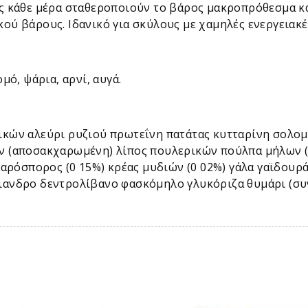
ς κάθε μέρα σταθεροποιούν το βάρος μακροπρόθεσμα κ
ύ βάρους. Ιδανικό για σκύλους με χαμηλές ενεργειακές
μό, ψάρια, αρνί, αυγά.
ικών αλεύρι ρυζιού πρωτεΐνη πατάτας κυτταρίνη σολο
ν (αποσακχαρωμένη) λίπος πουλερικών πούλπα μήλων (
ναρόσπορος (0 15%) κρέας μυδιών (0 02%) γάλα γαϊδουρ
ανδρο δεντρολίβανο φασκόμηλο γλυκόριζα θυμάρι (συν