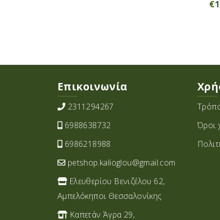
€
1
Επικοινωνία
Χρή
2311294267
Τρόπο
6988638732
Όροι 
6986218988
Πολιτ
petshop.kalioglou@gmail.com
Ελευθερίου Βενιζέλου 62,
Αμπελόκηποι Θεσσαλονίκης
Καπετάν Άγρα 29,