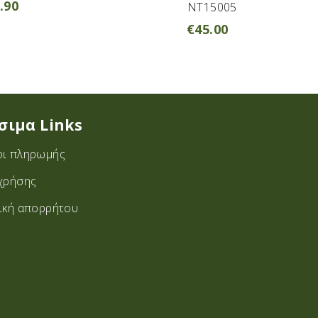
.90
NT15005
€
45.00
σιμα Links
ι πληρωμής
χρήσης
ική απορρήτου