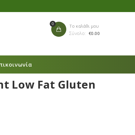
0
Το καλάθι μου
Σύνολο:
€
0.00
πικοινωνία
ht Low Fat Gluten