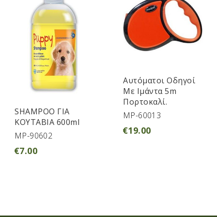
Aυτόματοι Οδηγοί
Με Ιμάντα 5m
Πορτοκαλί.
SHAMPOO ΓΙΑ
MP-60013
ΚΟΥΤΑΒΙΑ 600ml
€
19.00
MP-90602
€
7.00