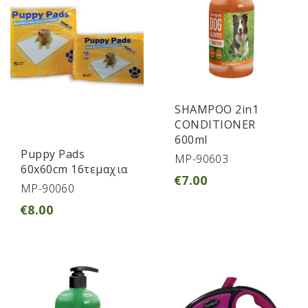
SHAMPOO 2in1
CONDITIONER
600ml
Puppy Pads
MP-90603
60x60cm 16τεμαχια
€
7.00
MP-90060
€
8.00