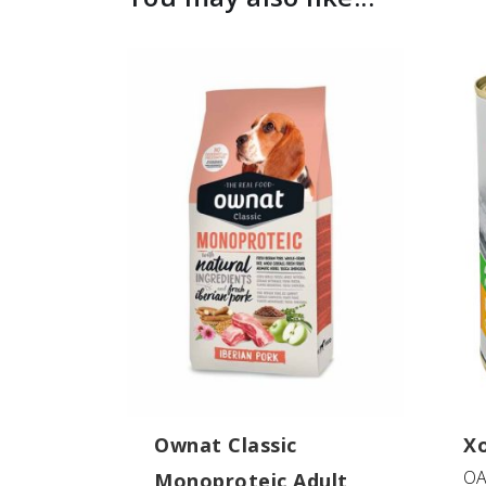
Ownat Classic
Χο
OA
Monoproteic Adult