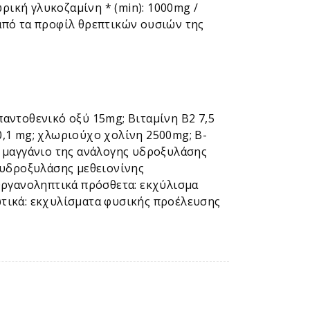
λωρική γλυκοζαμίνη * (min): 1000mg /
 από τα προφίλ θρεπτικών ουσιών της
 παντοθενικό οξύ 15mg; Βιταμίνη Β2 7,5
 0,1 mg; χλωριούχο χολίνη 2500mg; Β-
ό μαγγάνιο της ανάλογης υδροξυλάσης
 υδροξυλάσης μεθειονίνης
Οργανοληπτικά πρόσθετα: εκχύλισμα
τικά: εκχυλίσματα φυσικής προέλευσης