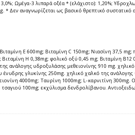
): 3,0%; Ωμέγα-3 λιπαρά οξέα * (ελάχιστο): 1,20%; Υδροχ
 kg. * Δεν αναγνωρίζεται ως βασικό θρεπτικό συστατικό
 Βιταμίνη Ε 600mg; Βιταμίνη C 150mg; Νιασίνη 37,5 mg;
; Βιταμίνη Η 0,38mg; φολικό οξύ 0,45 mg; Βιταμίνη Β12
 της ανάλογης υδροξυλάσης μεθειονίνης 910 mg. χηλικ
ου ένυδρης γλυκίνης 250mg. χηλικό χαλκό της ανάλογης
θειονίνη 4000mg; Ταυρίνη 1000mg; L-καρνιτίνη 300mg. 
 τσαγιού 100mg; εκχύλισμα δενδρολίβανου. Αντιοξειδω