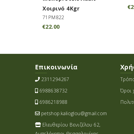
€
2
Χοιρινό 4Kgr
71PM822
€
22.00
Επικοινωνία
Χρή
2311294267
Τρόπο
6988638732
Όροι 
6986218988
Πολιτ
petshop.kalioglou@gmail.com
Ελευθερίου Βενιζέλου 62,
Αμπελόκηποι Θεσσαλονίκης