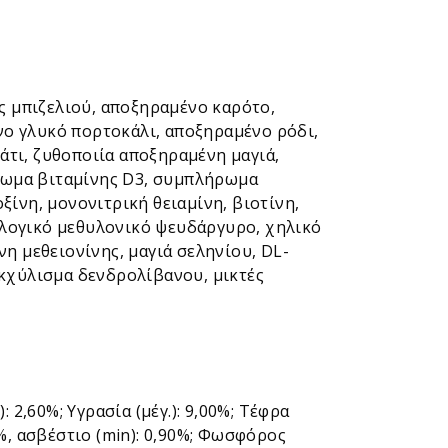
ες μπιζελιού, αποξηραμένο καρότο,
ο γλυκό πορτοκάλι, αποξηραμένο ρόδι,
τι, ζυθοποιία αποξηραμένη μαγιά,
ρωμα βιταμίνης D3, συμπλήρωμα
ίνη, μονονιτρική θειαμίνη, βιοτίνη,
αλογικό μεθυλονικό ψευδάργυρο, χηλικό
η μεθειονίνης, μαγιά σεληνίου, DL-
εκχύλισμα δενδρολίβανου, μικτές
: 2,60%; Υγρασία (μέγ.): 9,00%; Τέφρα
0%, ασβέστιο (min): 0,90%; Φωσφόρος