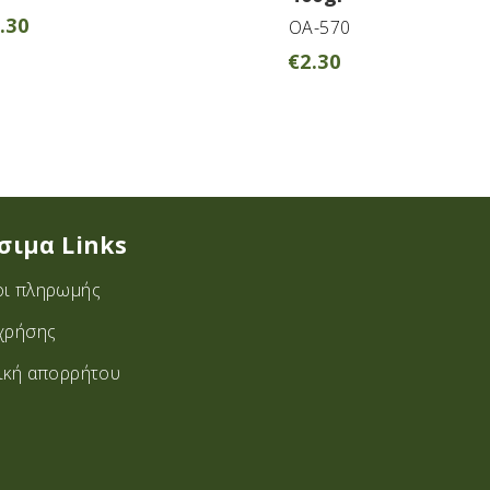
.30
OA-570
€
2.30
σιμα Links
ι πληρωμής
χρήσης
ική απορρήτου