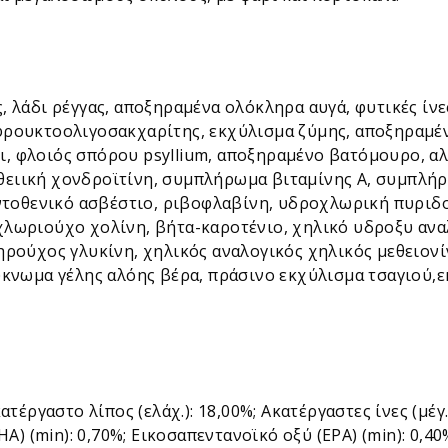
, λάδι ρέγγας, αποξηραμένα ολόκληρα αυγά, φυτικές ίν
φρουκτοολιγοσακχαρίτης, εκχύλισμα ζύμης, αποξηραμέν
, φλοιός σπόρου psyllium, αποξηραμένο βατόμουρο, αλά
θειική χονδροϊτίνη, συμπλήρωμα βιταμίνης Α, συμπλή
αντοθενικό ασβέστιο, ριβοφλαβίνη, υδροχλωρική πυριδοξ
χλωριούχο χολίνη, βήτα-καροτένιο, χηλικό υδροξυ αν
ηρούχος γλυκίνη, χηλικός αναλογικός χηλικός μεθειονίν
ύκνωμα γέλης αλόης βέρα, πράσινο εκχύλισμα τσαγιού,
τέργαστο λίπος (ελάχ.): 18,00%; Ακατέργαστες ίνες (μέγ.)
HA) (min): 0,70%; Εικοσαπεντανοϊκό οξύ (EPA) (min): 0,4