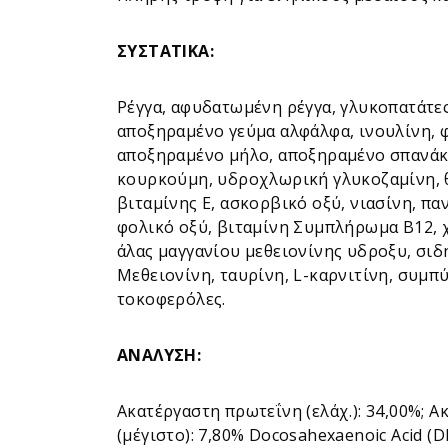
ΣΥΣΤΑΤΙΚ
A:
Ρέγγα, αφυδατωμένη ρέγγα, γλυκοπατάτες
αποξηραμένο γεύμα αλφάλφα, ινουλίνη, 
αποξηραμένο μήλο, αποξηραμένο σπανάκι
κουρκούμη, υδροχλωρική γλυκοζαμίνη, 
βιταμίνης Ε, ασκορβικό οξύ, νιασίνη, π
φολικό οξύ, βιταμίνη Συμπλήρωμα B12, 
άλας μαγγανίου μεθειονίνης υδροξυ, σιδ
Μεθειονίνη, ταυρίνη, L-καρνιτίνη, συμπ
τοκοφερόλες.
ΑΝΑΛΥΣΗ:
Ακατέργαστη πρωτεΐνη (ελάχ.): 34,00%; Ακα
(μέγιστο): 7,80% Docosahexaenoic Acid (D