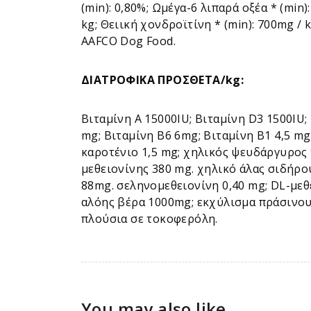
(min): 0,80%; Ωμέγα-6 λιπαρά οξέα * (min
kg; Θειική χονδροϊτίνη * (min): 700mg /
AAFCO Dog Food.
ΔΙΑΤΡΟΦΙΚΑ ΠΡΟΣΘΕΤΑ/kg:
Βιταμίνη Α 15000IU; Βιταμίνη D3 1500IU;
mg; Βιταμίνη Β6 6mg; Βιταμίνη Β1 4,5 mg
καροτένιο 1,5 mg; χηλικός ψευδάργυρος
μεθειονίνης 380 mg. χηλικό άλας σιδήρ
88mg. σεληνομεθειονίνη 0,40 mg; DL-με
αλόης βέρα 1000mg; εκχύλισμα πράσινου
πλούσια σε τοκοφερόλη.
You may also like...