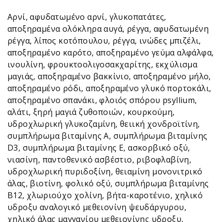
Αρνί, αφυδατωμένο αρνί, γλυκοπατάτες,
αποξηραμένα ολόκληρα αυγά, ρέγγα, αφυδατωμένη
ρέγγα, λίπος κοτόπουλου, ρέγγα, ινώδες μπιζέλι,
αποξηραμένο καρότο, αποξηραμένο γεύμα αλφάλφα,
ινουλίνη, φρουκτοολιγοσακχαρίτης, εκχύλισμα
μαγιάς, αποξηραμένο βακκίνιο, αποξηραμένο μήλο,
αποξηραμένο ρόδι, αποξηραμένο γλυκό πορτοκάλι,
αποξηραμένο σπανάκι, φλοιός σπόρου psyllium,
αλάτι, ξηρή μαγιά ζυθοποιών, κουρκούμη,
υδροχλωρική γλυκοζαμίνη, θειική χονδροϊτίνη,
συμπλήρωμα βιταμίνης Α, συμπλήρωμα βιταμίνης
D3, συμπλήρωμα βιταμίνης Ε, ασκορβικό οξύ,
νιασίνη, παντοθενικό ασβέστιο, ριβοφλαβίνη,
υδροχλωρική πυριδοξίνη, θειαμίνη μονονιτρικό
άλας, βιοτίνη, φολικό οξύ, συμπλήρωμα βιταμίνης
Β12, χλωριούχο χολίνη, βήτα-καροτένιο, χηλικό
υδροξυ αναλογικό μεθειονίνη ψευδάργυρου,
χηλικό άλας μαγγανίου μεθειονίνης υδροξυ,