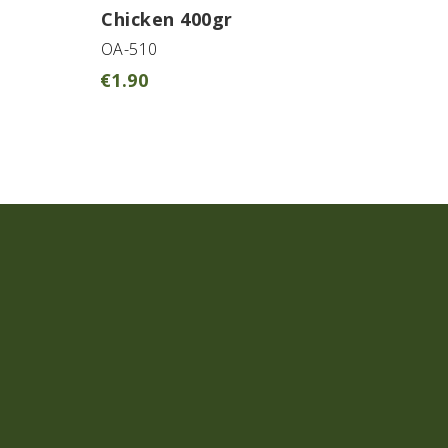
Chicken 400gr
OA-510
€
1.90