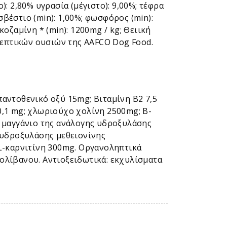
): 2,80% υγρασία (μέγιστο): 9,00%; τέφρα
ασβέστιο (min): 1,00%; φωσφόρος (min):
κοζαμίνη * (min): 1200mg / kg; Θειική
ρεπτικών ουσιών της AAFCO Dog Food.
 παντοθενικό οξύ 15mg; Βιταμίνη Β2 7,5
 0,1 mg; χλωριούχο χολίνη 2500mg; Β-
ό μαγγάνιο της ανάλογης υδροξυλάσης
 υδροξυλάσης μεθειονίνης
L-καρνιτίνη 300mg. Οργανοληπτικά
ολίβανου. Αντιοξειδωτικά: εκχυλίσματα