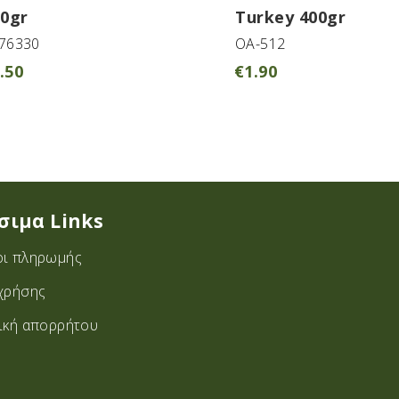
0gr
Turkey 400gr
76330
OA-512
.50
€
1.90
σιμα Links
ι πληρωμής
χρήσης
ική απορρήτου