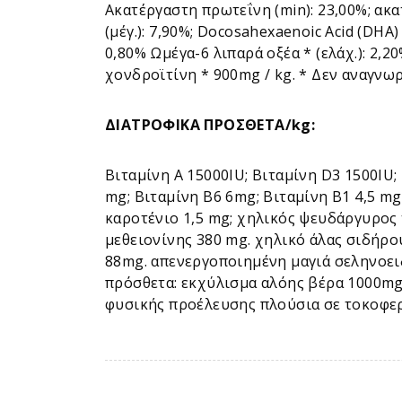
Ακατέργαστη πρωτεΐνη (min): 23,00%; ακατ
(μέγ.): 7,90%; Docosahexaenoic Acid (DHA)
0,80% Ωμέγα-6 λιπαρά οξέα * (ελάχ.): 2,2
χονδροϊτίνη * 900mg / kg. * Δεν αναγνω
ΔΙΑΤΡΟΦΙΚΑ ΠΡΟΣΘΕΤΑ/kg:
Βιταμίνη Α 15000IU; Βιταμίνη D3 1500IU;
mg; Βιταμίνη Β6 6mg; Βιταμίνη Β1 4,5 mg
καροτένιο 1,5 mg; χηλικός ψευδάργυρος
μεθειονίνης 380 mg. χηλικό άλας σιδήρ
88mg. απενεργοποιημένη μαγιά σεληνοει
πρόσθετα: εκχύλισμα αλόης βέρα 1000mg
φυσικής προέλευσης πλούσια σε τοκοφε