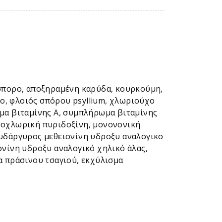
όσπορο, αποξηραμένη καρύδα, κουρκούμη,
ο, φλοιός σπόρου psyllium, χλωριούχο
ωμα βιταμίνης Α, συμπλήρωμα βιταμίνης
δροχλωρική πυριδοξίνη, μονονονική
ευδάργυρος μεθειονίνη υδροξυ αναλογικο
ονίνη υδροξυ αναλογικό χηλικό άλας,
α πράσινου τσαγιού, εκχύλισμα