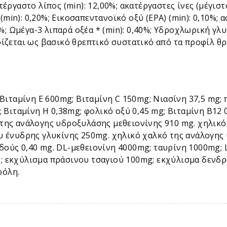
έργαστο λίπος (min): 12,00%; ακατέργαστες ίνες (μέγιστο
 (min): 0,20%; Εικοσαπεντανοϊκό οξύ (EPA) (min): 0,10%; 
0%; Ωμέγα-3 λιπαρά οξέα * (min): 0,40%; Υδροχλωρική γλυ
ρίζεται ως βασικό θρεπτικό συστατικό από τα προφίλ θ
 Βιταμίνη Ε 600mg; Βιταμίνη C 150mg; Νιασίνη 37,5 mg;
; Βιταμίνη Η 0,38mg; φολικό οξύ 0,45 mg; Βιταμίνη Β12
 της ανάλογης υδροξυλάσης μεθειονίνης 910 mg. χηλικ
ου ένυδρης γλυκίνης 250mg. χηλικό χαλκό της ανάλογης
δούς 0,40 mg. DL-μεθειονίνη 4000mg; ταυρίνη 1000mg; 
; εκχύλισμα πράσινου τσαγιού 100mg; εκχύλισμα δενδρ
ρόλη.