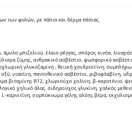
ν των φυλών, με πάπια και δέρμα πάπιας.
, άμυλο μπιζελιού, έλαιο ρέγγας, σπόρος κινόα, λιναρ
ύλισμα ζύμης, ανθρακικό ασβέστιο, φωσφορικό ασβέστι
ροχλωρική γλυκοζαμίνη , θειική χονδροϊτίνη, συμπλήρ
 οξύ, νιασίνη, παντοθενικό ασβέστιο, ριβοφλαβίνη, υ
ρωμα βιταμίνης Β12, χλωριούχο χολίνη, β-καροτένιο, ψ
λογικό χηλικό άλας, σιδηρούχος γλυκίνη, χαλκός μεθει
, L-καρνιτίνη, συμπύκνωμα γέλης αλόης βέρα, εκχύλισμ