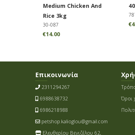
Medium Chicken And
40
78
Rice 3kg
€
4
30-087
€
14.00
Επικοινωνία
Χρή
2311294267
Τρόπο
6988638732
Όροι 
6986218988
Πολιτ
petshop.kalioglou@gmail.com
Ελευθερίου Βενιζέλου 62,