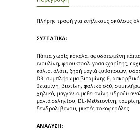
Πλήρης τροφή για ενήλικους σκύλους όλω
ΣΥΣΤΑΤΙΚ
A:
Πάπια χωρίς κόκαλα, αφυδατωμένη πάπια
ινουλίνη, φρουκτοολιγοσακχαρίτης, εκχ
κάλιο, αλάτι, ξηρή μαγιά ζυθοποιών, υδ
D3, συμπλήρωμα βιταμίνης Ε, ασκορβικό
θειαμίνη, βιοτίνη, φολικό οξύ, συμπλή
χηλικό, μαγγάνιο μεθειονίνη υδροξυ ανα
μαγιά σεληνίου, DL-Μεθειονίνη, ταυρίνη
δενδρολίβανου, μικτές τοκοφερόλες.
ΑΝΑΛΥΣΗ: