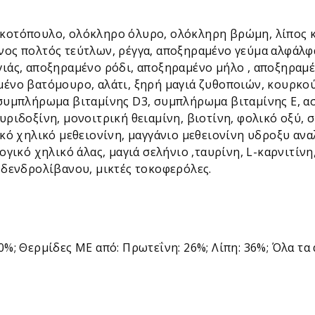
κοτόπουλο, ολόκληρο όλυρο, ολόκληρη βρώμη, λίπος κ
ος πολτός τεύτλων, ρέγγα, αποξηραμένο γεύμα αλφάλφα
ιάς, αποξηραμένο ρόδι, αποξηραμένο μήλο , αποξηραμέν
ένο βατόμουρο, αλάτι, ξηρή μαγιά ζυθοποιών, κουρκο
συμπλήρωμα βιταμίνης D3, συμπλήρωμα βιταμίνης Ε, ασ
υριδοξίνη, μονοιτρική θειαμίνη, βιοτίνη, φολικό οξύ,
κό χηλικό μεθειονίνη, μαγγάνιο μεθειονίνη υδροξυ αν
ογικό χηλικό άλας, μαγιά σελήνιο ,ταυρίνη, L-καρνιτίν
 δενδρολίβανου, μικτές τοκοφερόλες.
%; Θερμίδες ME από: Πρωτεΐνη: 26%; Λίπη: 36%; Όλα τα 