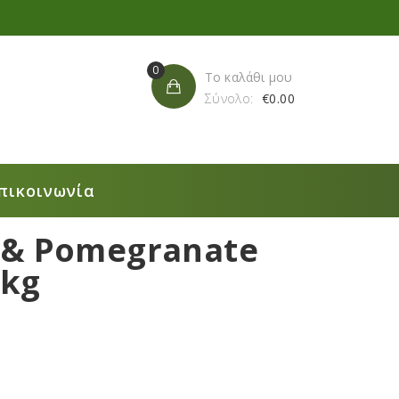
0
Το καλάθι μου
Σύνολο:
€
0.00
πικοινωνία
 & Pomegranate
5kg