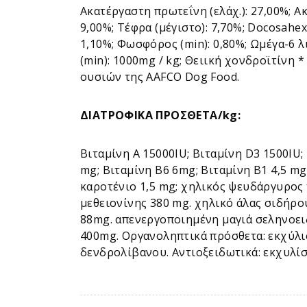
Ακατέργαστη πρωτεΐνη (ελάχ.): 27,00%; Ακα
9,00%; Τέφρα (μέγιστο): 7,70%; Docosahexa
1,10%; Φωσφόρος (min): 0,80%; Ωμέγα-6 λι
(min): 1000mg / kg; Θειική χονδροϊτίνη 
ουσιών της AAFCO Dog Food.
ΔΙΑΤΡΟΦΙΚΑ ΠΡΟΣΘΕΤΑ/kg:
Βιταμίνη Α 15000IU; Βιταμίνη D3 1500IU;
mg; Βιταμίνη Β6 6mg; Βιταμίνη Β1 4,5 mg
καροτένιο 1,5 mg; χηλικός ψευδάργυρος
μεθειονίνης 380 mg. χηλικό άλας σιδήρ
88mg. απενεργοποιημένη μαγιά σεληνοειδ
400mg. Οργανοληπτικά πρόσθετα: εκχύλι
δενδρολίβανου. Αντιοξειδωτικά: εκχυλί