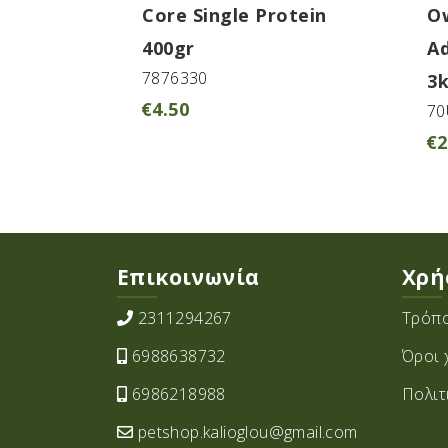
Core Single Protein
Ow
400gr
A
7876330
3
€
4.50
70
€
2
Επικοινωνία
Χρή
2311294267
Τρόπο
6988638732
Όροι 
6986218988
Πολιτ
petshop.kalioglou@gmail.com