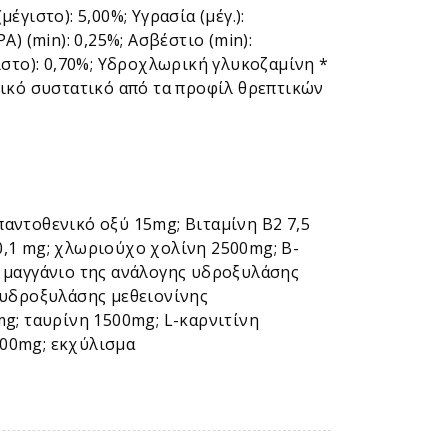
έγιστο): 5,00%; Υγρασία (μέγ.):
A) (min): 0,25%; Ασβέστιο (min):
χιστο): 0,70%; Υδροχλωρική γλυκοζαμίνη *
πτικό συστατικό από τα προφίλ θρεπτικών
 παντοθενικό οξύ 15mg; Βιταμίνη Β2 7,5
 0,1 mg; χλωριούχο χολίνη 2500mg; Β-
ό μαγγάνιο της ανάλογης υδροξυλάσης
 υδροξυλάσης μεθειονίνης
g; ταυρίνη 1500mg; L-καρνιτίνη
100mg; εκχύλισμα