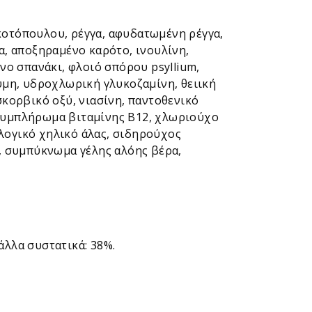
οτόπουλου, ρέγγα, αφυδατωμένη ρέγγα,
, αποξηραμένο καρότο, ινουλίνη,
ο σπανάκι, φλοιό σπόρου psyllium,
ύμη, υδροχλωρική γλυκοζαμίνη, θειική
κορβικό οξύ, νιασίνη, παντοθενικό
 συμπλήρωμα βιταμίνης Β12, χλωριούχο
αλογικό χηλικό άλας, σιδηρούχος
η, συμπύκνωμα γέλης αλόης βέρα,
άλλα συστατικά: 38%.