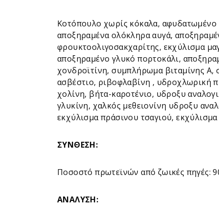
Κοτόπουλο χωρίς κόκαλα, αφυδατωμένο 
αποξηραμένα ολόκληρα αυγά, αποξηραμέν
φρουκτοολιγοσακχαρίτης, εκχύλισμα μαγ
αποξηραμένο γλυκό πορτοκάλι, αποξηραμ
χονδροϊτίνη, συμπλήρωμα βιταμίνης Α, 
ασβέστιο, ριβοφλαβίνη , υδροχλωρική π
χολίνη, βήτα-καροτένιο, υδροξυ αναλογι
γλυκίνη, χαλκός μεθειονίνη υδροξυ αναλ
εκχύλισμα πράσινου τσαγιού, εκχύλισμα
ΣΥΝΘΕΣΗ:
Ποσοστό πρωτεϊνών από ζωικές πηγές: 90
ΑΝΑΛΥΣΗ: