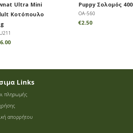
nat Ultra Mini
Puppy Σολομός 400
OA-560
dult Κοτόπουλο
€
2.50
kg
U211
6.00
σιμα Links
ι πληρωμής
χρήσης
ική απορρήτου