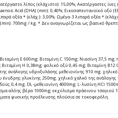
τέργαστο λίπος (ελάχιστο): 15,00%; Ακατέργαστες ίνες (μ
enoic Acid (DHA) (min): 0,40%; Εικοσαπεντανοϊκό οξύ (EP
παρά οξέα * (ελάχ.): 3,00%; Ωμέγα-3 λιπαρά οξέα * (ελά
* (min): 700mg / kg. * Δεν αναγνωρίζεται ως βασικό θρε
 Βιταμίνη Ε 600mg; Βιταμίνη C 150mg; Νιασίνη 37,5 mg;
; Βιταμίνη Η 0,38mg; φολικό οξύ 0,45 mg; Βιταμίνη Β12
 της ανάλογης υδροξυλάσης μεθειονίνης 910 mg. χηλικ
ου ένυδρης γλυκίνης 250mg. χηλικό χαλκό της ανάλογης
ούς 0,4 mg. DL-μεθειονίνη 4000mg; L-λυσίνη HCl 1500m
σμα αλόης βέρα 1000mg; εκχύλισμα πράσινου τσαγιού 
σματα φυσικής προέλευσης πλούσια σε τοκοφερόλη.