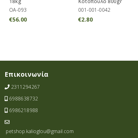
18kg
Κοτόπουλο 800gr
OA-093
001-001-0042
€
56.00
€
2.80
Επικοινωνία
2311294267
6988638732
6986218988
petshop.kalioglou@gmail.com