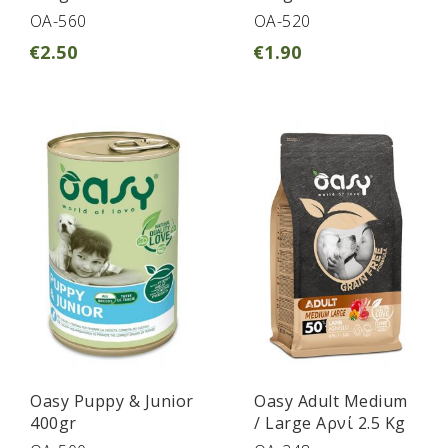
OA-560
OA-520
€
2.50
€
1.90
Oasy Puppy & Junior
Oasy Adult Medium
400gr
/ Large Αρνί 2.5 Kg