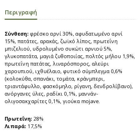
Περιγραφή
Σύνθεση:
φρέσκο αρνί 30%, αφυδατωμένο αρνί
15%, πατάτες, αρακάς, ζωϊκό λίπος, πρωτεΐνη
μπιζελιού, υδρολυμένο συκώτι αρνιού 5%,
γλυκοπατάτα, μαγιά ζυθοποιίας, πολτός μήλου 1,9%,
πρωτεΐνη πατάτας, λιναρόσπορος, αλεύρι
χαρουπιού, ιχθυέλαιο, φυτικό σύμπλεγμα 0,6%
(κολοκύθα, σπανάκι, τομάτα, κράνμπερι,
τριαντάφυλλο, φασκόμηλο, ρίγανη, δενδρολίβανο),
ανόργανες ύλες, ραδίκι 0,1%, μαννάν-
ολιγοσακχαρίτες 0,1%, γιούκα mojave.
Πρωτεΐνη:
28%
Λιπαρά:
17,5%