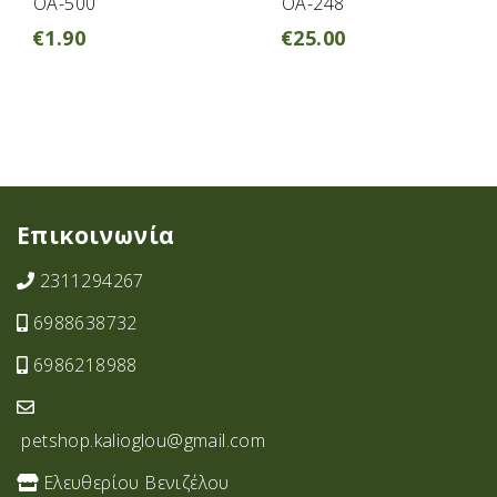
OA-500
OA-248
€
1.90
€
25.00
Επικοινωνία
2311294267
6988638732
6986218988
petshop.kalioglou@gmail.com
Ελευθερίου Βενιζέλου