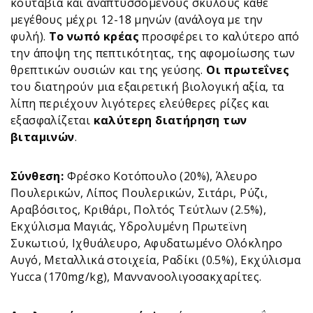
κουτάβια και αναπτυσσόμενους σκύλους κάθε
μεγέθους μέχρι 12-18 μηνών (ανάλογα με την
φυλή).
Το νωπό κρέας
προσφέρει το καλύτερο από
την άποψη της πεπτικότητας, της αφομοίωσης των
θρεπτικών ουσιών και της γεύσης.
Οι πρωτεΐνες
του διατηρούν μια εξαιρετική βιολογική αξία, τα
λίπη περιέχουν λιγότερες ελεύθερες ρίζες και
εξασφαλίζεται
καλύτερη διατήρηση των
βιταμινών
.
Σύνθεση:
Φρέσκο Κοτόπουλο (20%), Άλευρο
Πουλερικών, Λίπος Πουλερικών, Σιτάρι, Ρύζι,
Αραβόσιτος, Κριθάρι, Πολτός Τεύτλων (2.5%),
Εκχύλισμα Μαγιάς, Υδρολυμένη Πρωτεϊνη
Συκωτιού, Ιχθυάλευρο, Αφυδατωμένο Ολόκληρο
Αυγό, Μεταλλικά στοιχεία, Ραδίκι (0.5%), Εκχύλισμα
Yucca (170mg/kg), Μαννανοολιγοσακχαρίτες.