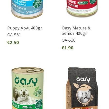
Puppy Αρνί 400gr
Oasy Mature &
Senior 400gr
OA-561
OA-530
€
2.50
€
1.90