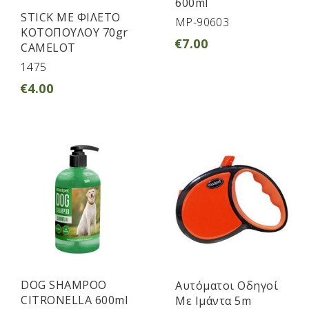
600ml
STICK ΜΕ ΦΙΛΕΤΟ
MP-90603
ΚΟΤΟΠΟΥΛΟΥ 70gr
€
7.00
CAMELOT
1475
€
4.00
DOG SHAMPOO
Aυτόματοι Οδηγοί
CITRONELLA 600ml
Με Ιμάντα 5m