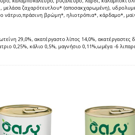
ρο, καλαμποκάλευρο, ρυζάλευρο, λαρδί, καλαμπόκι ολι
 , μελάσα ζαχαρότευτλου* (αποσακχαρωμένη), υδρολυμέ
ο νάτριο,πράσινη βρώμη*, ηλιοτρόπια*, κάρδαμο*, μαϊν
τεΐνη 29,0%, ακατέργαστο λίπος 14,0%, ακατέργαστες δ
τριο 0,25%, κάλιο 0,5%, μαγνήσιο 0,11%,ωμέγα -6 λιπαρά