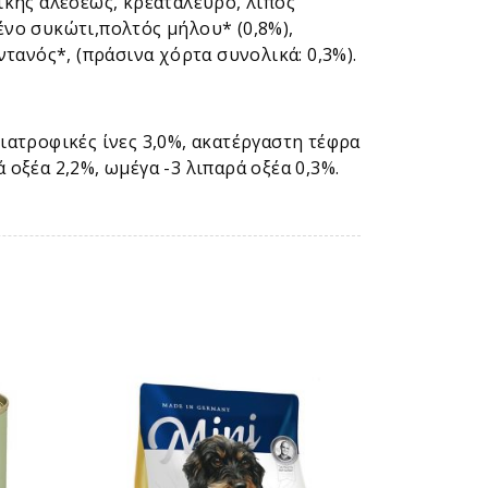
κής αλέσεως, κρεατάλευρο, λίπος
νο συκώτι,πολτός μήλου* (0,8%),
τανός*, (πράσινα χόρτα συνολικά: 0,3%).
ιατροφικές ίνες 3,0%, ακατέργαστη τέφρα
 οξέα 2,2%, ωμέγα -3 λιπαρά οξέα 0,3%.