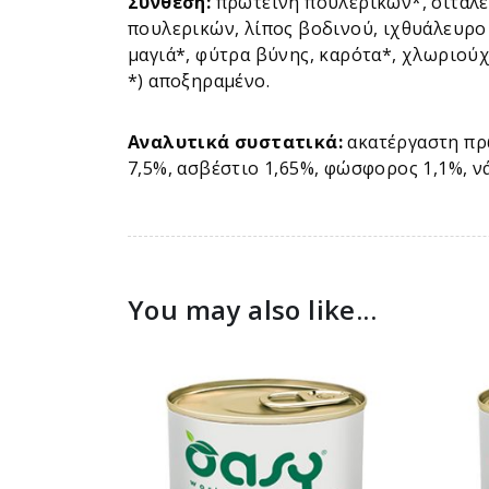
Σύνθεση:
πρωτεΐνη πουλερικών*, σιτάλευ
πουλερικών, λίπος βοδινού, ιχθυάλευρο
μαγιά*, φύτρα βύνης, καρότα*, χλωριούχ
*) αποξηραμένο.
Αναλυτικά συστατικά:
ακατέργαστη πρω
7,5%, ασβέστιο 1,65%, φώσφορος 1,1%, νά
You may also like...