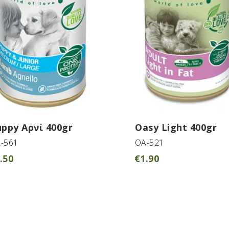
ppy Αρνί 400gr
Oasy Light 400gr
-561
OA-521
.50
€
1.90