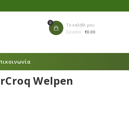
0
Το καλάθι μου
Σύνολο:
€
0.00
πικοινωνία
rCroq Welpen