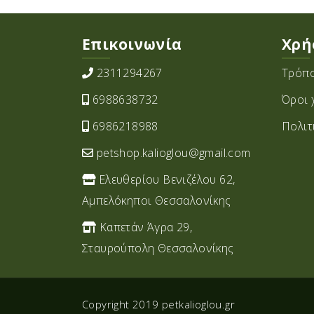
Επικοινωνία
Χρή
2311294267
Τρόπο
6988638732
Όροι 
6986218988
Πολιτ
petshop.kalioglou@gmail.com
Ελευθερίου Βενιζέλου 62,
Αμπελόκηποι Θεσσαλονίκης
Καπετάν Άγρα 29,
Σταυρoύπολη Θεσσαλονίκης
Copyright 2019 petkalioglou.gr